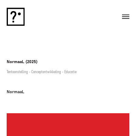
NormaaL (2025)
Tentoonstelling -
Conceptontwikkeling - Educatie
NormaaL