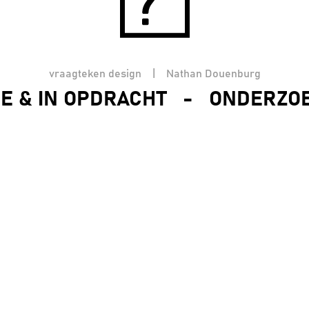
vraagteken design | Nathan Douenburg
IE & IN OPDRACHT
-
ONDERZOE